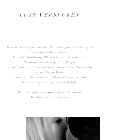
LUST VERSPÜREN
Boudoir ist das Spiel zwischen Verhüllung und Enthüllung. Sie
ist zugleich die schönste
Form der Verführung. Wir tauchen mit verschiedenen
Techniken und Posings Ihren Körper
in ein neues Licht. Lassen Sie sich in erotischen Dessous in
einem Design Hotel
von uns in Szene setzen und freuen Sie sich auf ein
Fotoshooting mit Inspiration und Spaß.
Wir benötigen dazu eigentlich nur: Vertrauen.
Der Rest kommt von allein.