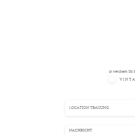
in welchem Stil h
V I N T A