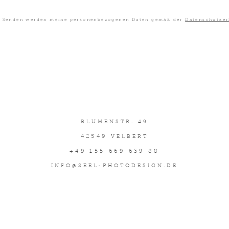
uf Senden werden meine personenbezogenen Daten gemäß der
Datenschutzer
BLUMENSTR. 49
42549
VELBERT
+49 155 669 639 88
INFO@SEEL-PHOTODESIGN.DE