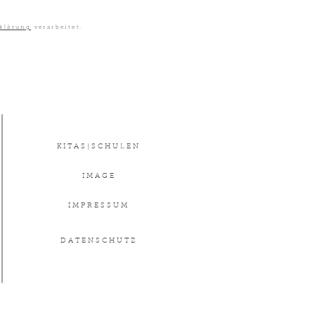
klärung
verarbeitet.
K I T A S | S C H U L E N
I M A G E
I M P R E S S U M
D A T E N S C H U T Z