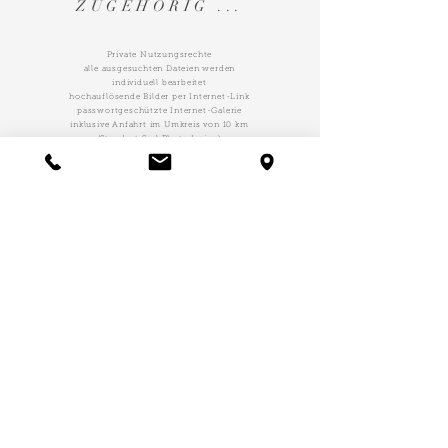
ZUGEHÖRIG ...
Private Nutzungsrechte
alle ausgesuchten Dateien werden
individuell bearbeitet
hochauflösende Bilder per Internet-Link
passwortgeschützte Internet-Galerie
inklusive Anfahrt im Umkreis von 10 km
(Standort Seel Photodesign)
NOCH WAS...
Nach der Festlegung der Idee, werden
Lichtstimmung und Location besprochen.
Je nach Kombination können eventuell Kosten
hinzukommen.
KONTAKT