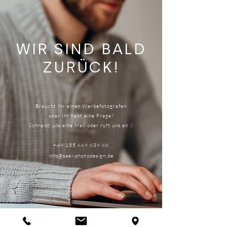
WIR SIND BALD
ZURÜCK!
Braucht Ihr einen Werbefotografen
oder Ihr habt eine Frage?
Schreibt uns eine Mail oder ruft uns an :)
+49 155 669 639 88
info@seel-photodesign.de